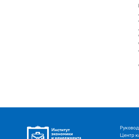
Руковод
Центр к