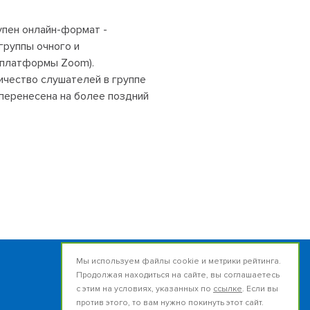
упен онлайн-формат -
группы очного и
 платформы Zoom).
ичество слушателей в группе
 перенесена на более поздний
Мы используем файлы cookie и метрики рейтинга.
Продолжая находиться на сайте, вы соглашаетесь
Россия, 634050, г.Томск
с этим на условиях, указанных по
ссылке
. Если вы
ул.Набережная реки Ушайки, 12
против этого, то вам нужно покинуть этот сайт.