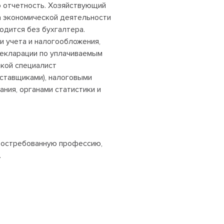
ю отчетность. Хозяйствующий
да экономической деятельности
одится без бухгалтера.
и учета и налогообложения,
декларации по уплачиваемым
акой специалист
оставщиками), налоговыми
ния, органами статистики и
 востребованную профессию,
.