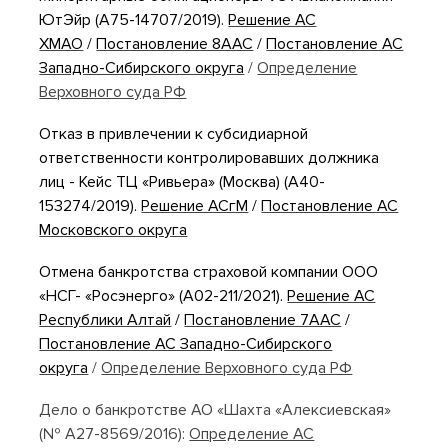
ЮтЭйр (А75-14707/2019).
Решение АС
ХМАО
/
Постановление 8ААС
/
Постановление АС
Западно-Сибирского округа
/
Определение
Верховного суда РФ
Отказ в привлечении к субсидиарной
ответственности контролировавших должника
лиц - Кейс ТЦ «Ривьера» (Москва) (А40-
153274/2019).
Решение АСгМ
/
Постановление АС
Московского округа
Отмена банкротства страховой компании ООО
«НСГ- «Росэнерго» (А02-211/2021).
Решение АС
Республики Алтай
/
Постановление 7ААС
/
Постановление АС Западно-Сибирского
округа
/
Определение Верховного суда РФ
Дело о банкротстве АО «Шахта «Алексиевская»
(№ А27-8569/2016):
Определение АС