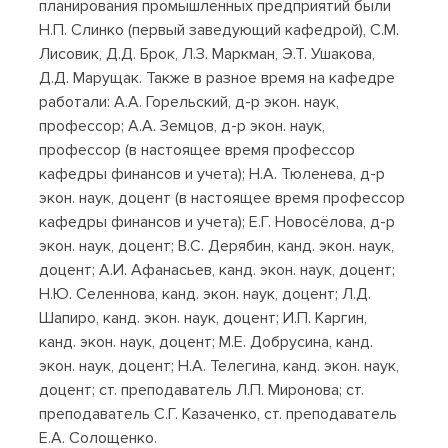
планирования промышленных предприятий были
Н.П. Слинко (первый заведующий кафедрой), С.М.
Лисовик, Д.Д. Брок, Л.З. Маркман, Э.Т. Ушакова,
Д.Д. Марущак. Также в разное время на кафедре
работали: А.А. Горельский, д-р экон. наук,
профессор; А.А. Земцов, д-р экон. наук,
профессор (в настоящее время профессор
кафедры финансов и учета); Н.А. Тюленева, д-р
экон. наук, доцент (в настоящее время профессор
кафедры финансов и учета); Е.Г. Новосёлова, д-р
экон. наук, доцент; В.С. Дерябин, канд. экон. наук,
доцент; А.И. Афанасьев, канд. экон. наук, доцент;
Н.Ю. Селеннова, канд. экон. наук, доцент; Л.Д.
Шапиро, канд. экон. наук, доцент; И.П. Каргин,
канд. экон. наук, доцент; М.Е. Добрусина, канд.
экон. наук, доцент; Н.А. Телегина, канд. экон. наук,
доцент; ст. преподаватель Л.П. Миронова; ст.
преподаватель С.Г. Казаченко, ст. преподаватель
Е.А. Солощенко.