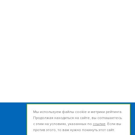
Мы используем файлы cookie и метрики рейтинга.
Продолжая находиться на сайте, вы соглашаетесь
Россия, 634050, г.Томск
с этим на условиях, указанных по
ссылке
. Если вы
ул.Набережная реки Ушайки, 12
против этого, то вам нужно покинуть этот сайт.