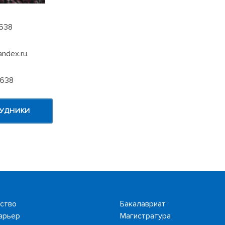
-638
ndex.ru
–638
РУДНИКИ
ство
Бакалавриат
арьер
Магистратура