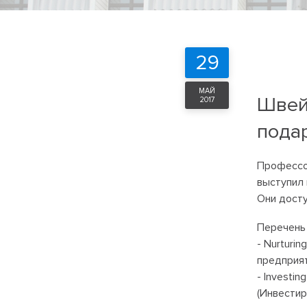
29
МАЙ
Швей
2017
пода
Профессор
выступил 
Они досту
Перечень 
- Nurturin
предприяти
- Investin
(Инвестир