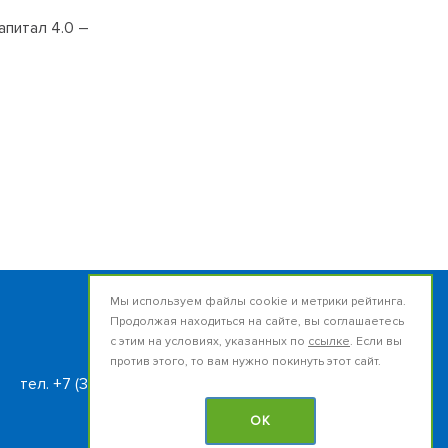
Капитал 4.0 –
Мы используем файлы cookie и метрики рейтинга.
Продолжая находиться на сайте, вы соглашаетесь
Россия, 634050, г.Томск
с этим на условиях, указанных по
ссылке
. Если вы
ул.Набережная реки Ушайки, 12
против этого, то вам нужно покинуть этот сайт.
тел. +7 (382-2) 785-630
e-mail: iem@mail.tsu.ru
OK