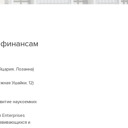
 финансам
цария, Лозанна)
.
жная Ушайки, 12)
азвитие наукоемких
m Enterprises
азвивающихся и