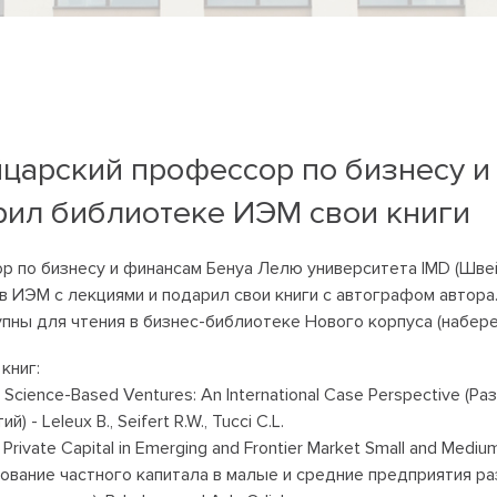
царский профессор по бизнесу и
рил библиотеке ИЭМ свои книги
 по бизнесу и финансам Бенуа Лелю университета IMD (Швей
в ИЭМ с лекциями и подарил свои книги с автографом автора
пны для чтения в бизнес-библиотеке Нового корпуса (набере
книг:
g Science-Based Ventures: An International Case Perspective (Р
й) - Leleux B., Seifert R.W., Tucci C.L.
g Private Capital in Emerging and Frontier Market Small and Mediu
ование частного капитала в малые и средние предприятия р