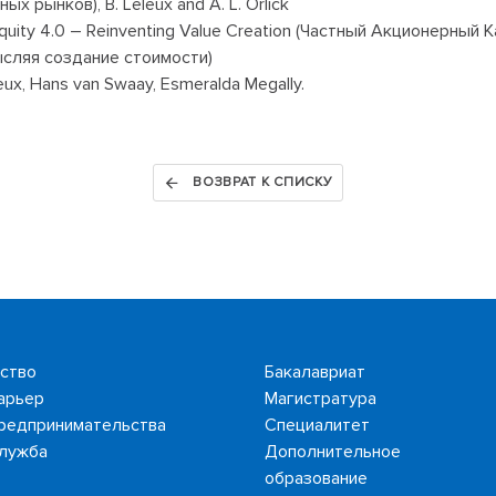
ых рынков), B. Leleux and A. L. Orlick
Equity 4.0 – Reinventing Value Creation (Частный Акционерный 
сляя cоздание стоимости)
eux, Hans van Swaay, Esmeralda Megally.
ВОЗВРАТ К СПИСКУ
ство
Бакалавриат
арьер
Магистратура
редпринимательства
Специалитет
лужба
Дополнительное
образование