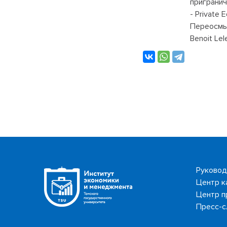
приграничн
- Private 
Переосмы
Benoit Lel
Руковод
Центр к
Центр п
Пресс-с